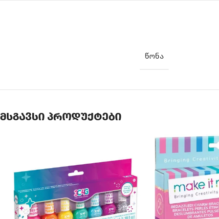
ᲬᲝᲜᲐ
მსგავსი პროდუქტები