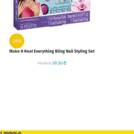
-20%
-20%
Make It Real Everything Bling Nail Styling Set
Make It Real Kids
39.20
₾
49.00
₾
39
Ა ᲗᲝᲘᲡᲘ