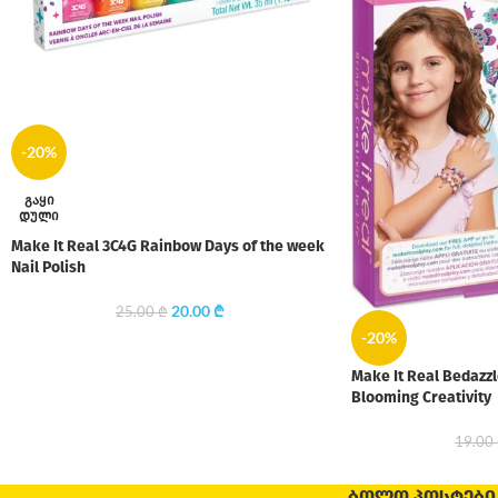
-20%
ᲒᲐᲧᲘ
ᲓᲣᲚᲘ
Make It Real 3C4G Rainbow Days of the week
Nail Polish
20.00
₾
25.00
₾
-20%
Make It Real Bedazz
Blooming Creativity
19.00
ᲑᲝᲚᲝ ᲞᲝᲡᲢᲔᲑᲘ