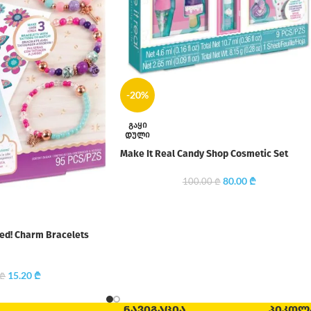
-20%
ᲒᲐᲧᲘ
ᲓᲣᲚᲘ
Make It Real Candy Shop Cosmetic Set
80.00
₾
100.00
₾
led! Charm Bracelets
15.20
₾
₾
ᲜᲐᲕᲘᲒᲐᲪᲘᲐ
ᲞᲘᲙᲝᲚ