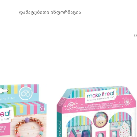
ᲓᲐᲛᲐᲢᲔᲑᲘᲗᲘ ᲘᲜᲤᲝᲠᲛᲐᲪᲘᲐ
0