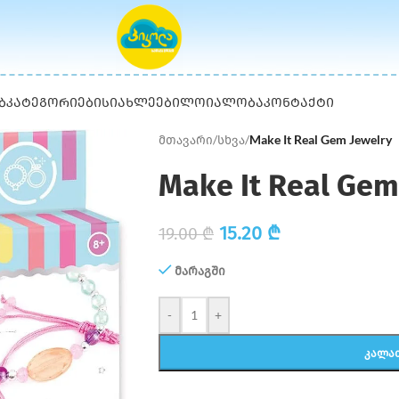
Ბ
ᲙᲐᲢᲔᲒᲝᲠᲘᲔᲑᲘ
ᲡᲘᲐᲮᲚᲔᲔᲑᲘ
ᲚᲝᲘᲐᲚᲝᲑᲐ
ᲙᲝᲜᲢᲐᲥᲢᲘ
მთავარი
/
სხვა
/
Make It Real Gem Jewelry
Make It Real Gem
15.20
₾
19.00
₾
მარაგში
-
+
ᲙᲐᲚᲐ