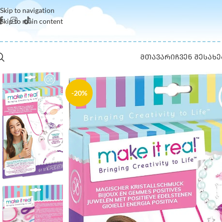
Skip to navigation
Skip to main content
ᲛᲗᲐᲕᲐᲠᲘ
ᲩᲕᲔᲜ ᲨᲔᲡᲐᲮᲔ
-20%