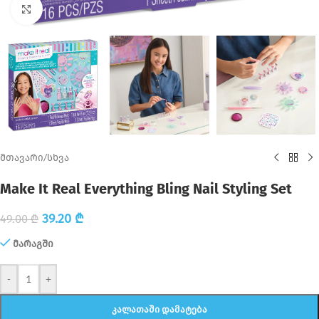
Click to enlarge
მთავარი
/
სხვა
Make It Real Everything Bling Nail Styling Set
39.20
₾
49.00
₾
მარაგში
-
+
ᲙᲐᲚᲐᲗᲐᲨᲘ ᲓᲐᲛᲐᲢᲔᲑᲐ