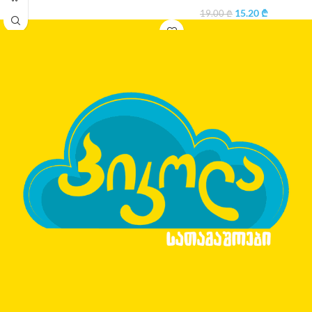
15.20
₾
19.00
₾