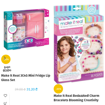
-20%
ᲒᲐᲧᲘ
ᲓᲣᲚᲘ
Make It Real 3C4G Mini Fridge Lip
Gloss Set
31.20
₾
-20%
39.00
₾
Make It Real Bedazzled! Charm
Bracelets Blooming Creativity