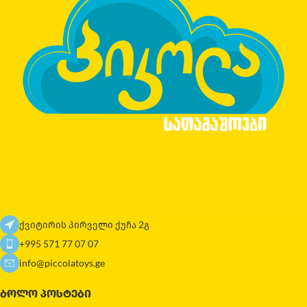
ქვიტირის პირველი ქუჩა 2გ
+995 571 77 07 07
info@piccolatoys.ge
ᲑᲝᲚᲝ ᲞᲝᲡᲢᲔᲑᲘ