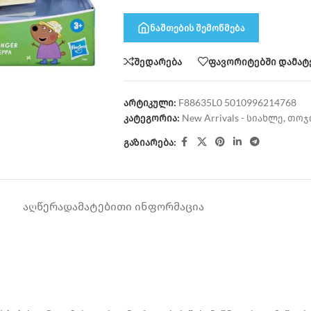
ნაშთების შემოწმება
შედარება
ფავორიტებში დამატ
არტიკული:
F88635L0 5010996214768
კატეგორია:
New Arrivals - სიახლე
,
თოჯ
გაზიარება:
ᲐᲦᲬᲔᲠᲐ
ᲓᲐᲛᲐᲢᲔᲑᲘᲗᲘ ᲘᲜᲤᲝᲠᲛᲐᲪᲘᲐ