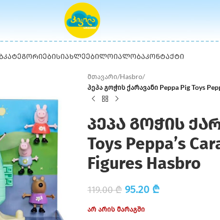
Ბ
ᲙᲐᲢᲔᲒᲝᲠᲘᲔᲑᲘ
ᲡᲘᲐᲮᲚᲔᲔᲑᲘ
ᲚᲝᲘᲐᲚᲝᲑᲐ
ᲙᲝᲜᲢᲐᲥᲢᲘ
მთავარი
/
Hasbro
/
პეპა გოჭის ქარავანი Peppa Pig Toys Peppa
პეპა გოჭის ქარ
Toys Peppa’s Car
Figures Hasbro
95.20
₾
119.00
₾
არ არის მარაგში