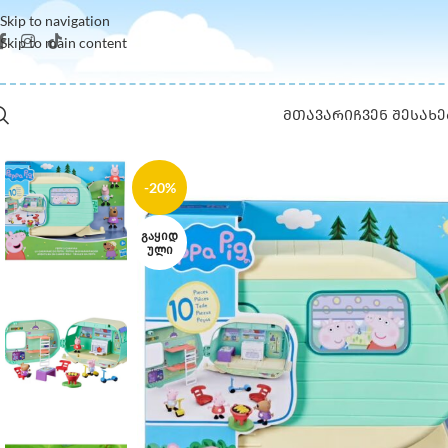
Skip to navigation
Skip to main content
ᲛᲗᲐᲕᲐᲠᲘ
ᲩᲕᲔᲜ ᲨᲔᲡᲐᲮᲔ
-20%
ᲒᲐᲧᲘᲓ
ᲣᲚᲘ