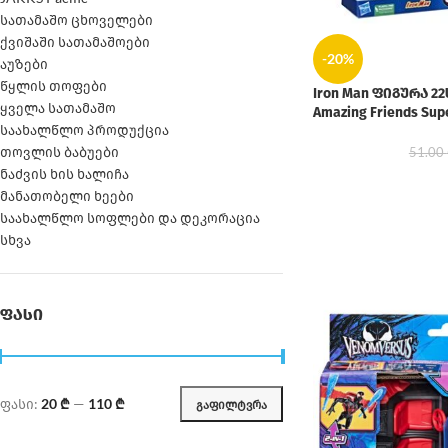
სათამაშო ცხოველები
ქვიშაში სათამაშოები
-20%
აუზები
წყლის თოფები
Iron Man ფიგურა 22ს
ყველა სათამაშო
Amazing Friends Sup
საახალწლო პროდუქცია
თოვლის ბაბუები
51.00
ნაძვის ხის ხალიჩა
მანათობელი ხეები
საახალწლო სოფლები და დეკორაცია
სხვა
ᲤᲐᲡᲘ
ფასი:
20 ₾
—
110 ₾
ᲒᲐᲤᲘᲚᲢᲕᲠᲐ