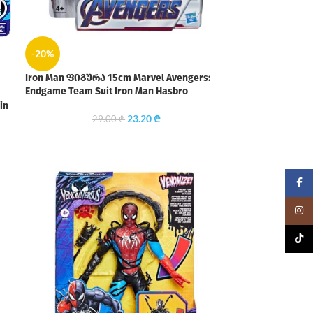
-20%
Iron Man ფიგურა 15cm Marvel Avengers:
Endgame Team Suit Iron Man Hasbro
in
23.20
₾
29.00
₾
Faceb
Insta
TikTo