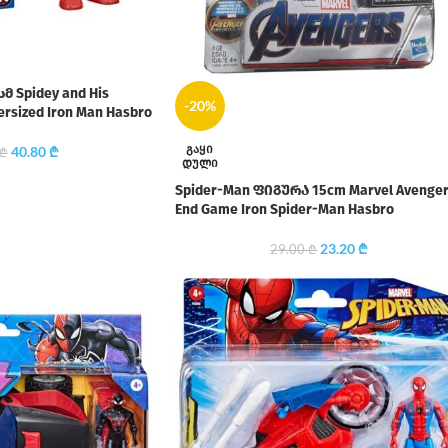
მ Spidey and His
-20%
ersized Iron Man Hasbro
ᲒᲐᲧᲘ
40.80
₾
₾
ᲓᲣᲚᲘ
Spider-Man ფიგურა 15cm Marvel Avenge
End Game Iron Spider-Man Hasbro
23.20
₾
29.00
₾