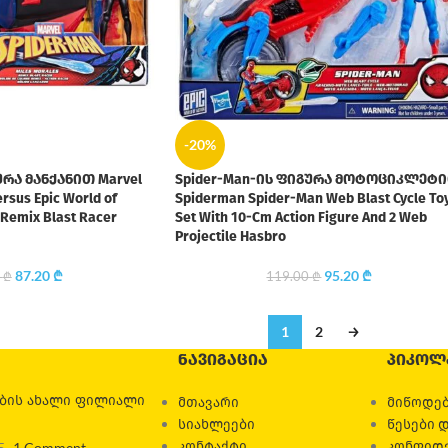
-20%
ურა მანქანით Marvel
Spider-Man-ის ფიგურა მოტოციკლეტ
sus Epic World of
Spiderman Spider-Man Web Blast Cycle To
 Remix Blast Racer
Set With 10-Cm Action Figure And 2 Web
Projectile Hasbro
87.20
₾
95.20
₾
0
₾
119.00
₾
1
2
→
ᲜᲐᲕᲘᲒᲐᲪᲘᲐ
ᲞᲘᲙᲝᲚ
ების ახალი ფილიალი
მთავარი
მიწოდებ
სიახლეები
წესები 
კონტაქტი
კონფიდ
5
1 Comment