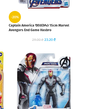
-20%
Captain America ფიგურა 15cm Marvel
Avengers End Game Hasbro
23.20
₾
29.00
₾