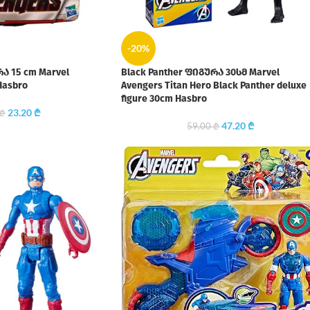
-20%
რა 15 cm Marvel
Black Panther ფიგურა 30სმ Marvel
Hasbro
Avengers Titan Hero Black Panther deluxe
figure 30cm Hasbro
23.20
₾
₾
47.20
₾
59.00
₾