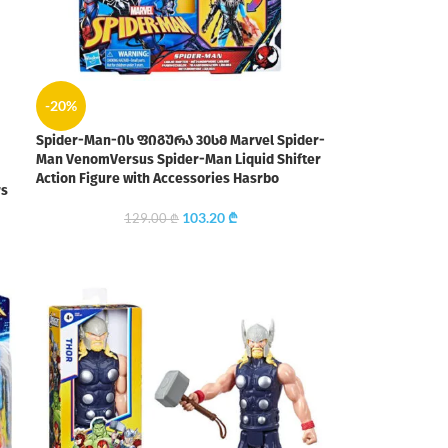
-20%
Spider-Man-ის ფიგურა 30სმ Marvel Spider-
Man VenomVersus Spider-Man Liquid Shifter
Action Figure with Accessories Hasrbo
rs
103.20
₾
129.00
₾