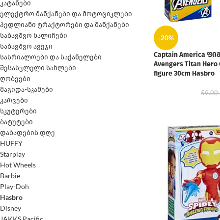
კატანები
ელექტრო მანქანები და მოტოციკლები
პედლიანი ტრაქტორები და მანქანები
საბავშვო ხალიჩები
-20%
საბავშვო ავეჯი
Captain America ფი
სასრიალოები და საქანელები
Avengers Titan Hero
შესასვლელი სახლები
figure 30cm Hasbro
ღობეები
მაგიდა-სკამები
59.00
კარვები
სკუტერები
ბატუტები
დაბადების დღე
HUFFY
Starplay
Hot Wheels
Barbie
Play-Doh
Hasbro
Disney
JAKKS Pacific