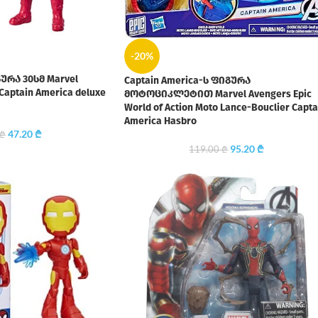
-20%
გურა 30სმ Marvel
Captain America-ს ფიგურა
 Captain America deluxe
მოტოციკლეტით Marvel Avengers Epic
World of Action Moto Lance-Bouclier Capta
America Hasbro
47.20
₾
₾
95.20
₾
119.00
₾