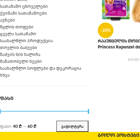
სათამაშო ცხოველები
ქვიშაში სათამაშოები
აუზები
წყლის თოფები
-20%
ყველა სათამაშო
საახალწლო პროდუქცია
რაპუნცელის თოჯინ
Princess Rapunzel do
თოვლის ბაბუები
ნაძვის ხის ხალიჩა
69.00
მანათობელი ხეები
საახალწლო სოფლები და დეკორაცია
სხვა
ᲤᲐᲡᲘ
ფასი:
40 ₾
—
60 ₾
ᲒᲐᲤᲘᲚᲢᲕᲠᲐ
ᲑᲝᲚᲝ ᲞᲝᲡᲢᲔᲑᲘ