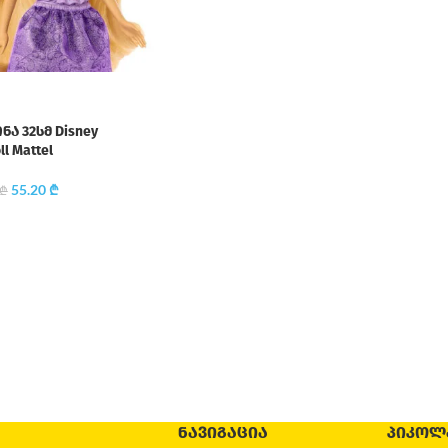
ა 32სმ Disney
ll Mattel
55.20
₾
₾
ᲜᲐᲕᲘᲒᲐᲪᲘᲐ
ᲞᲘᲙᲝᲚ