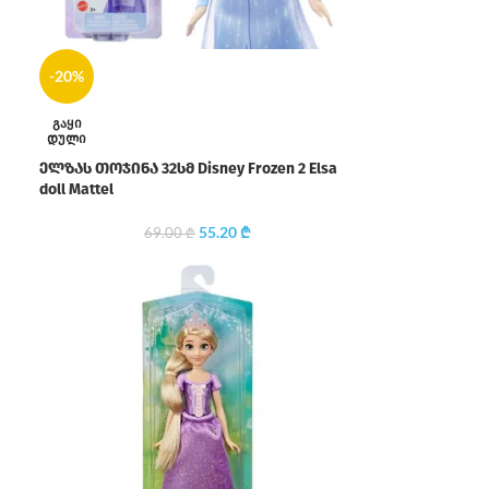
-20%
ᲒᲐᲧᲘ
ᲓᲣᲚᲘ
ელზას თოჯინა 32სმ Disney Frozen 2 Elsa
doll Mattel
55.20
₾
69.00
₾