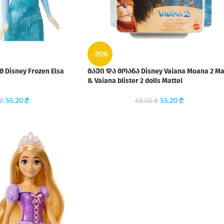
-20%
Disney Frozen Elsa
მაუი და მოანა Disney Vaiana Moana 2 Ma
& Vaiana blister 2 dolls Mattel
55.20
₾
55.20
₾
₾
69.00
₾