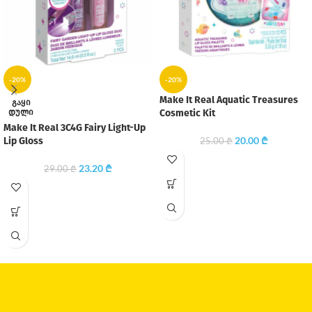
-20%
-20%
Make It Real Aquatic Treasures
ᲒᲐᲧᲘ
ᲓᲣᲚᲘ
Cosmetic Kit
Make It Real 3C4G Fairy Light-Up
20.00
₾
Lip Gloss
25.00
₾
23.20
₾
29.00
₾