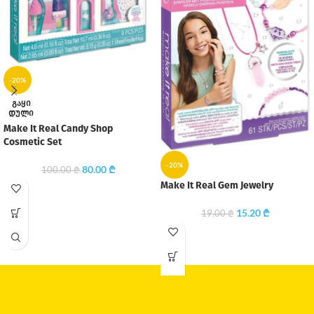
-20%
ᲒᲐᲧᲘ
ᲓᲣᲚᲘ
Make It Real Candy Shop
Cosmetic Set
-20%
80.00
₾
100.00
₾
Make It Real Gem Jewelry
15.20
₾
19.00
₾