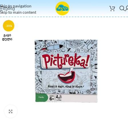
Skip to navigation
ᲛᲔᲜᲘᲣ
Skip to main content
-20%
ᲒᲐᲧᲘ
ᲓᲣᲚᲘ
Click to enlarge