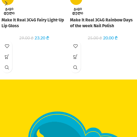
ᲒᲐᲧᲘ
ᲒᲐᲧᲘ
ᲓᲣᲚᲘ
ᲓᲣᲚᲘ
Make It Real 3C4G Fairy Light-Up
Make It Real 3C4G Rainbow Days
Lip Gloss
of the week Nail Polish
23.20
₾
20.00
₾
29.00
₾
25.00
₾