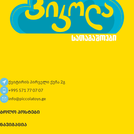
ქვიტირის პირველი ქუჩა 2გ
+995 571 77 07 07
info@piccolatoys.ge
ᲑᲝᲚᲝ ᲞᲝᲡᲢᲔᲑᲘ
ᲜᲐᲕᲘᲒᲐᲪᲘᲐ