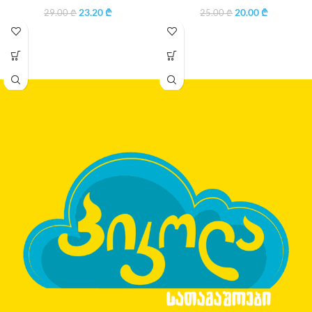
23.20
₾
20.00
₾
29.00
₾
25.00
₾