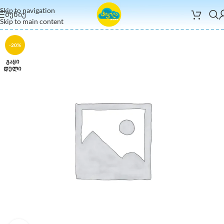
Skip to navigation
ᲛᲔᲜᲘᲣ
Skip to main content
-20%
ᲒᲐᲧᲘ
ᲓᲣᲚᲘ