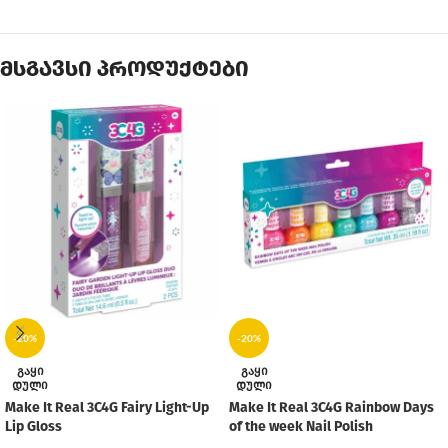
მსგავსი პროდუქტები
-20%
-20%
ᲒᲐᲧᲘ
ᲒᲐᲧᲘ
ᲓᲣᲚᲘ
ᲓᲣᲚᲘ
Make It Real 3C4G Fairy Light-Up
Make It Real 3C4G Rainbow Days
Lip Gloss
of the week Nail Polish