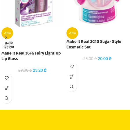
-20%
-20%
Make It Real 3C4G Sugar Style
ᲒᲐᲧᲘ
ᲓᲣᲚᲘ
Cosmetic Set
Make It Real 3C4G Fairy Light-Up
20.00
₾
Lip Gloss
25.00
₾
23.20
₾
29.00
₾