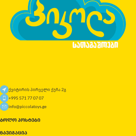
ქვიტირის პირველი ქუჩა 2გ
+995 571 77 07 07
info@piccolatoys.ge
ᲑᲝᲚᲝ ᲞᲝᲡᲢᲔᲑᲘ
ᲜᲐᲕᲘᲒᲐᲪᲘᲐ