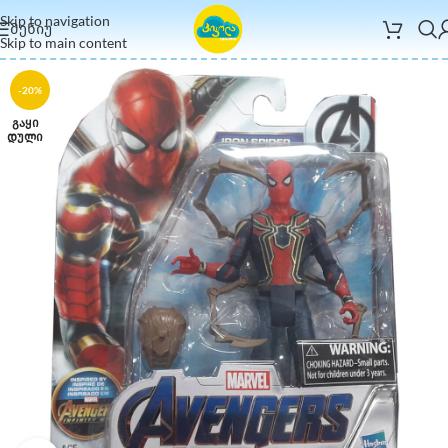
Skip to navigation
ᲛᲔᲜᲘᲣ
Skip to main content
-20%
ᲒᲐᲧᲘ
ᲓᲣᲚᲘ