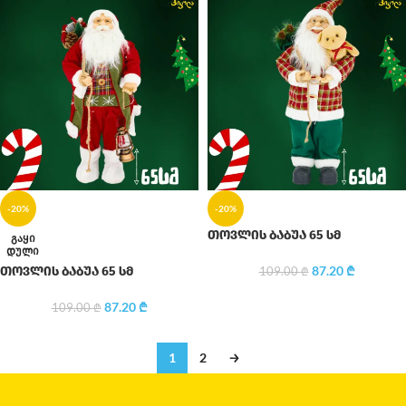
-20%
-20%
თოვლის ბაბუა 65 სმ
ᲒᲐᲧᲘ
ᲓᲣᲚᲘ
87.20
₾
თოვლის ბაბუა 65 სმ
109.00
₾
87.20
₾
109.00
₾
1
2
→