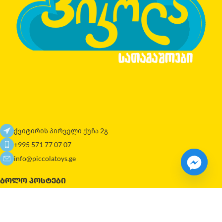
ქვიტირის პირველი ქუჩა 2გ
+995 571 77 07 07
info@piccolatoys.ge
ᲑᲝᲚᲝ ᲞᲝᲡᲢᲔᲑᲘ
ᲜᲐᲕᲘᲒᲐᲪᲘᲐ