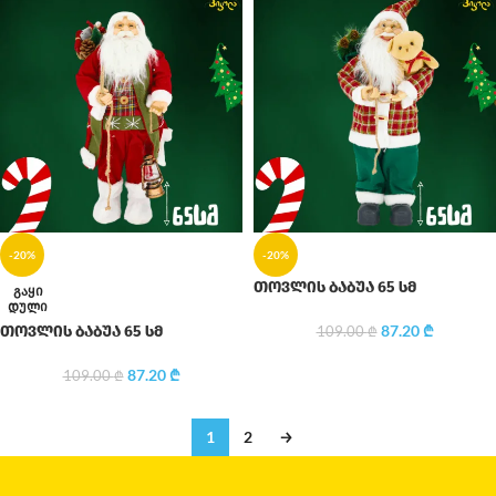
-20%
-20%
თოვლის ბაბუა 65 სმ
ᲒᲐᲧᲘ
ᲓᲣᲚᲘ
87.20
₾
თოვლის ბაბუა 65 სმ
109.00
₾
87.20
₾
109.00
₾
1
2
→