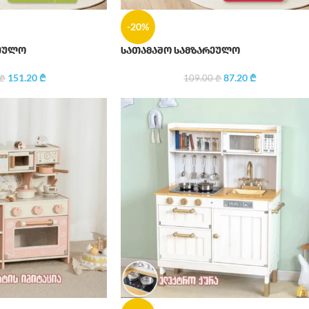
-20%
რეულო
სათამაშო სამზარეულო
151.20
₾
87.20
₾
₾
109.00
₾