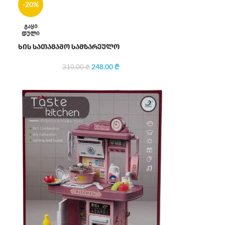
-20%
ᲒᲐᲧᲘ
ᲓᲣᲚᲘ
ხის სათამაშო სამზარეულო
248.00
₾
310.00
₾