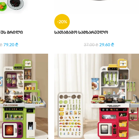
-20%
იუს გრილი
სათამაშო სამზარეულო
79.20
₾
29.60
₾
₾
37.00
₾