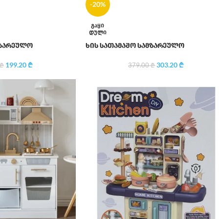
-20%
ᲒᲐᲧᲘ
ᲓᲣᲚᲘ
მზარეულო
ხის სათამაშო სამზარეულო
199.20
₾
303.20
₾
₾
379.00
₾