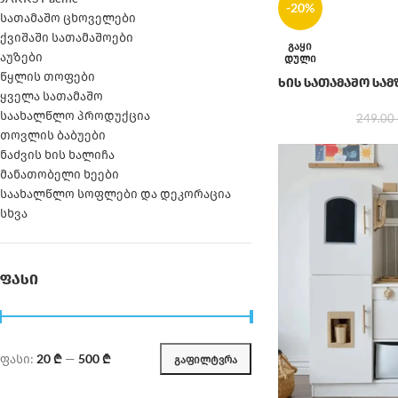
-20%
სათამაშო ცხოველები
ქვიშაში სათამაშოები
ᲒᲐᲧᲘ
აუზები
ᲓᲣᲚᲘ
წყლის თოფები
ხის სათამაშო სა
ყველა სათამაშო
საახალწლო პროდუქცია
249.00
თოვლის ბაბუები
ნაძვის ხის ხალიჩა
მანათობელი ხეები
საახალწლო სოფლები და დეკორაცია
სხვა
ᲤᲐᲡᲘ
ფასი:
20 ₾
—
500 ₾
ᲒᲐᲤᲘᲚᲢᲕᲠᲐ