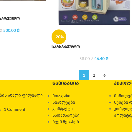
მზარეულო
500.00
₾
₾
-20%
სამზარეულო
46.40
₾
58.00
₾
1
2
→
ᲜᲐᲕᲘᲒᲐᲪᲘᲐ
ᲞᲘᲙᲝᲚ
ების ახალი ფილიალი
მთავარი
მიწოდებ
სიახლეები
წესები 
კონტაქტი
კონფიდ
5
1 Comment
სათამაშოები
პოლიტი
ჩვენ შესახებ