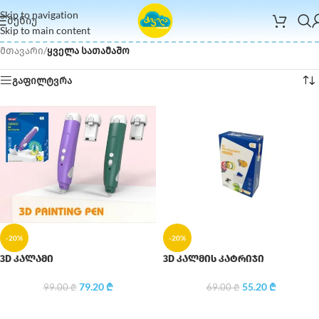
Skip to navigation
ᲛᲔᲜᲘᲣ
Skip to main content
მთავარი
/
ყველა სათამაშო
გაფილტვრა
-20%
-20%
3D კალამი
3D კალმის კატრიჯი
79.20
₾
55.20
₾
99.00
₾
69.00
₾