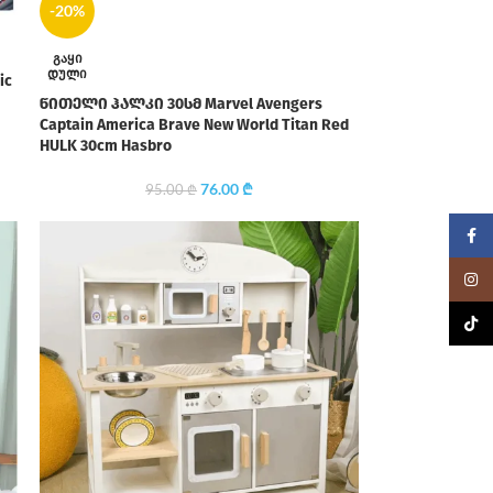
-20%
ᲒᲐᲧᲘ
ᲓᲣᲚᲘ
ic
წითელი ჰალკი 30სმ Marvel Avengers
Captain America Brave New World Titan Red
HULK 30cm Hasbro
76.00
₾
95.00
₾
Faceb
Insta
TikTo