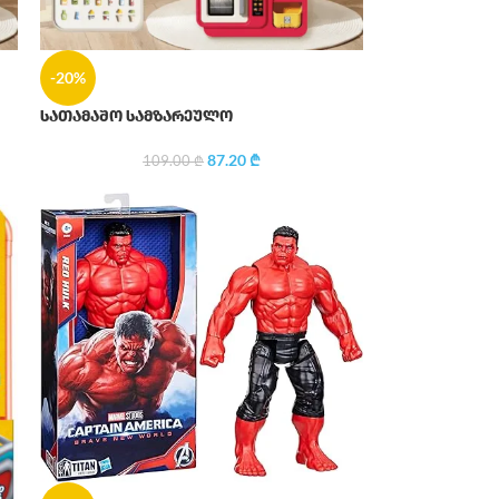
-20%
სათამაშო სამზარეულო
87.20
₾
109.00
₾