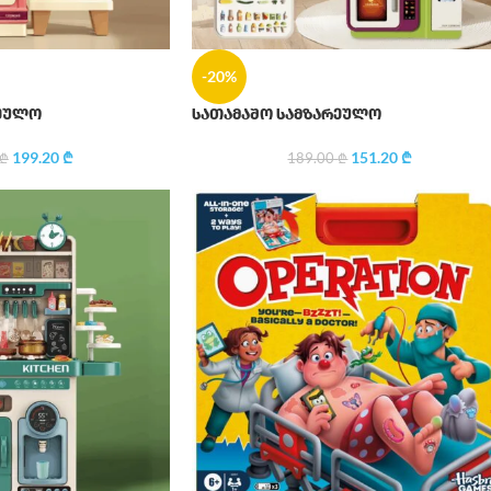
-20%
რეულო
სათამაშო სამზარეულო
199.20
₾
151.20
₾
₾
189.00
₾