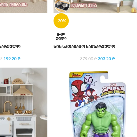
-20%
ᲒᲐᲧᲘ
ᲓᲣᲚᲘ
მზარეულო
ხის სათამაშო სამზარეულო
199.20
₾
303.20
₾
₾
379.00
₾