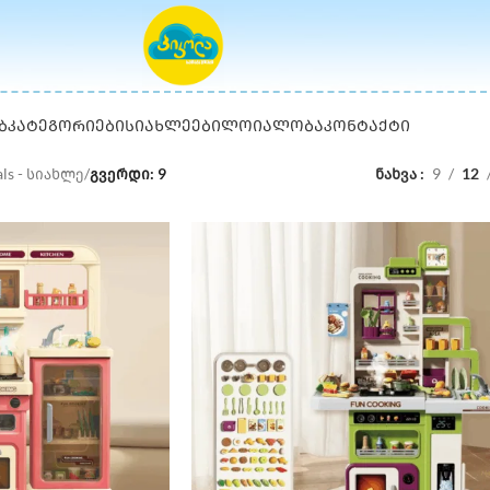
Ბ
ᲙᲐᲢᲔᲒᲝᲠᲘᲔᲑᲘ
ᲡᲘᲐᲮᲚᲔᲔᲑᲘ
ᲚᲝᲘᲐᲚᲝᲑᲐ
ᲙᲝᲜᲢᲐᲥᲢᲘ
als - სიახლე
/
გვერდი: 9
ნახვა
9
12