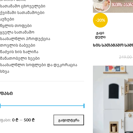
სათამაშო ცხოველები
ქვიშაში სათამაშოები
აუზები
-20%
წყლის თოფები
ყველა სათამაშო
ᲒᲐᲧᲘ
ᲓᲣᲚᲘ
საახალწლო პროდუქცია
თოვლის ბაბუები
ხის სათამაშო სა
ნაძვის ხის ხალიჩა
249.00
მანათობელი ხეები
საახალწლო სოფლები და დეკორაცია
სხვა
ᲤᲐᲡᲘ
ფასი:
0 ₾
—
500 ₾
ᲒᲐᲤᲘᲚᲢᲕᲠᲐ