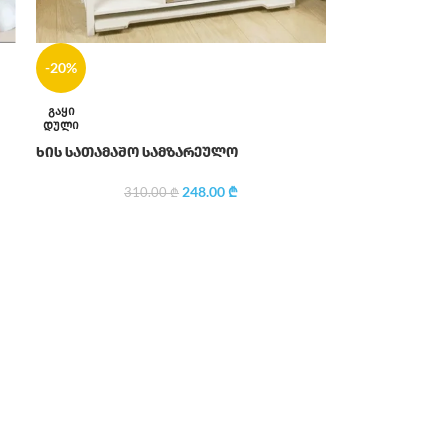
-20%
ᲒᲐᲧᲘ
ᲓᲣᲚᲘ
ხის სათამაშო სამზარეულო
248.00
₾
310.00
₾