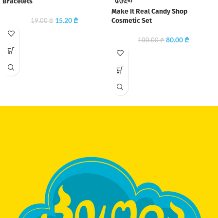
ᲓᲣᲚᲘ
Bracelets
Make It Real Candy Shop
15.20
₾
Cosmetic Set
19.00
₾
80.00
₾
100.00
₾