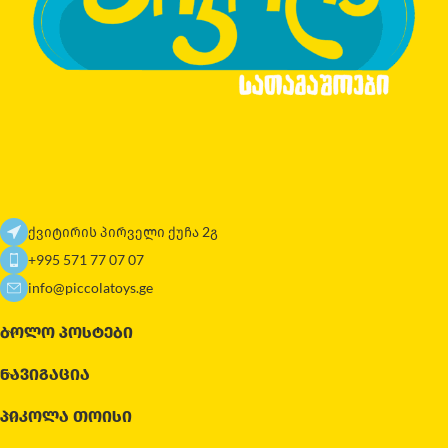
ქვიტირის პირველი ქუჩა 2გ
+995 571 77 07 07
info@piccolatoys.ge
ᲑᲝᲚᲝ ᲞᲝᲡᲢᲔᲑᲘ
ᲜᲐᲕᲘᲒᲐᲪᲘᲐ
ᲞᲘᲙᲝᲚᲐ ᲗᲝᲘᲡᲘ